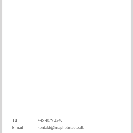
Tlf
+45 4079 2540
E-mail
kontakt@knapholmauto.dk